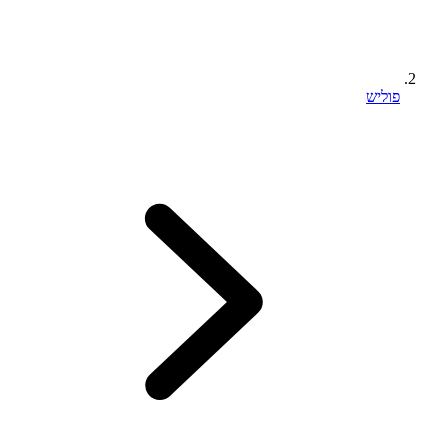
פוליש