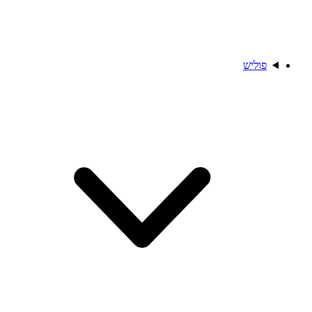
פוליש