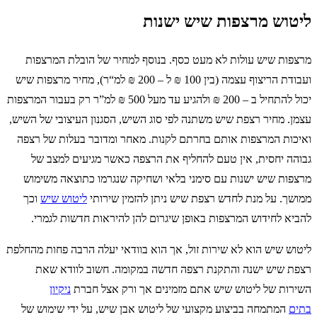
ליטוש מרצפות שיש ישנות
מרצפות שיש עולות לא מעט כסף. בנוסף למחיר של הובלת המרצפות
ועבודת הריצוף עצמה (בין 100 ₪ ל – 200 ₪ למ“ר), מחיר מרצפות שיש
יכול להתחיל ב – 200 ₪ ולהגיע עד מעל 500 ₪ למ”ר רק בעבור המרצפות
עצמן. מחיר רצפת שיש משתנה לפי סוג השיש, הסגנון העיצובי של השיש,
ואיכות המרצפות אותם בחרתם לקנות. מאחר ומדובר בעלות של רצפה
גבוהה יחסית, אין טעם להחליף את הרצפה כאשר מגיעים למצב של
מרצפות שיש ישנות עם סימני בלאי ושחיקה שנגרמו כתוצאה משימוש
ממושך. על מנת לחדש רצפת שיש ניתן להזמין שירותי
ליטוש שיש
וכך
להביא לחידוש המרצפות באופן שיגרום להן להיראות חדשות לגמרי.
ליטוש שיש הוא לא שירות זול, אך הוא בוודאי יעלה הרבה פחות מהחלפת
רצפת שיש ישנה והתקנת רצפה חדשה במקומה. חשוב לוודא שאת
השירות של ליטוש שיש אתם מזמינים אך ורק אצל חברת
ניקיון
בתים
המתמחה בביצוע מקצועי של ליטוש אבן שיש, על ידי שימוש של