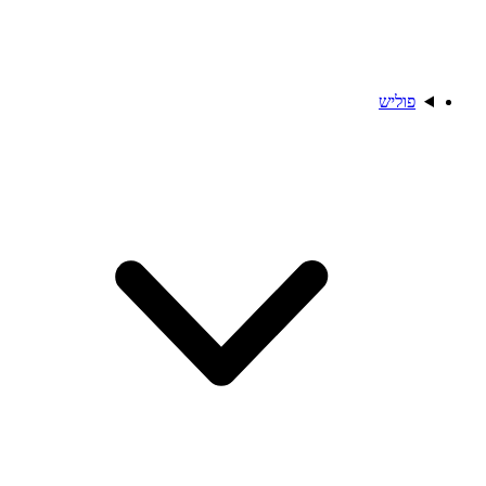
פוליש