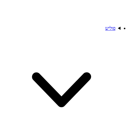
פוליש